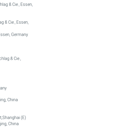
hlag & Cie., Essen,
ag & Cie., Essen,
, Essen, Germany
hlag & Cie.,
g
many
jing, China
rt,Shanghai (E)
jing, China