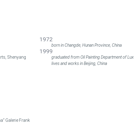
BIOGRAFIE
BIOGRAPHY
1972
born in Changde, Hunan Province, China
1999
Arts, Shenyang
graduated from Oil Painting Department of Lu
lives and works in Beijing, China
a“ Galerie Frank