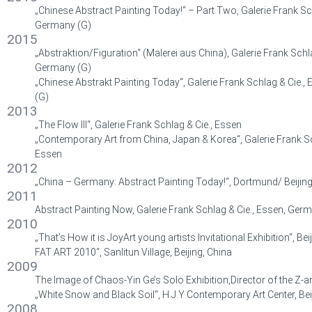
„Chinese Abstract Painting Today!“ – Part Two, Galerie Frank Sc
Germany (G)
2015
„Abstraktion/Figuration“ (Malerei aus China), Galerie Frank Schl
Germany (G)
„Chinese Abstrakt Painting Today“, Galerie Frank Schlag & Cie.
(G)
2013
„The Flow III“, Galerie Frank Schlag & Cie., Essen
„Contemporary Art from China, Japan & Korea“, Galerie Frank Sc
Essen
2012
„China – Germany: Abstract Painting Today!“, Dortmund/ Beijin
2011
Abstract Painting Now, Galerie Frank Schlag & Cie., Essen, Ger
2010
„That’s How it is JoyArt young artists Invitational Exhibition“, Bei
FAT ART 2010“, Sanlitun Village, Beijing, China
2009
The Image of Chaos-Yin Ge’s Solo Exhibition,Director of the Z-a
„White Snow and Black Soil“, H.J.Y Contemporary Art Center, Bei
2008