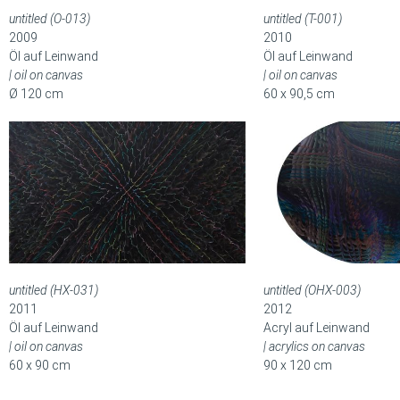
untitled (O-013)
untitled (T-001)
2009
2010
Öl auf Leinwand
Öl auf Leinwand
| oil on canvas
| oil on canvas
Ø 120 cm
60 x 90,5 cm
untitled (HX-031)
untitled (OHX-003)
2011
2012
Öl auf Leinwand
Acryl auf Leinwand
| oil on canvas
| acrylics on canvas
60 x 90 cm
90 x 120 cm