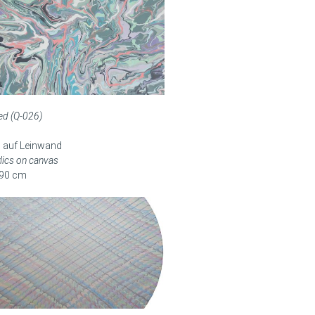
led (Q-026)
0
l auf Leinwand
ylics on canvas
 90 cm