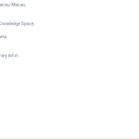
Macau, Macau,
d Knowledge Space,
hina
ary Art in