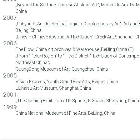
„Beyond the Surface: Chinese Abstract Art“, Museu De Arte De 
China
2007
„Labyrinth: Anti-Intellectual Logic of Contemporary Art“, Art an
Beijing, China
„Lines – Chinese Abstract Art Exhibition“, Creek Art, Shanghai, C
2006
The Flow ,China Art Archives & Warehouse ,BeiJing,China (E)
„From “Polar Region” to “Tiexi District ”- Exhibition of Contempor
Northeast China“;
GuangDong Museum of Art, Guangzhou, China
2005
Vision Express, Youth Grand Fine Arts, Beijing, China
Liuhaisu Art Museum, Shanghai, China
2001
„The Opening Exhibition of K-Space“, K Space, Shenyang, China
1999
China National Museum of Fine Arts, BeiJing, China