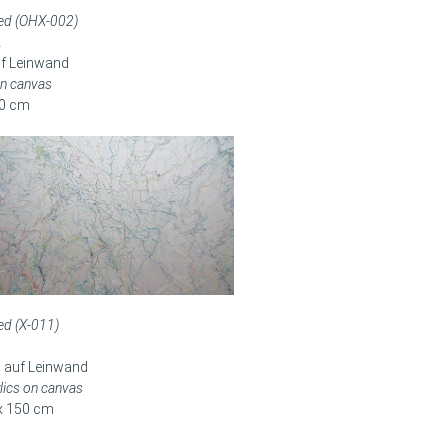
led (OHX-002)
2
uf Leinwand
 on canvas
20 cm
led (X-011)
1
l auf Leinwand
ylics on canvas
x 150 cm