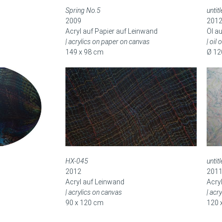
Spring No.5
untit
2009
201
Acryl auf Papier auf Leinwand
Öl a
| acrylics on paper on canvas
| oil
149 x 98 cm
Ø 1
HX-045
untit
2012
201
Acryl auf Leinwand
Acry
| acrylics on canvas
| acr
90 x 120 cm
120 