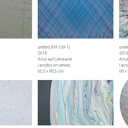
untitled (HX-109-1)
untit
2019
201
Acryl auf Leinwand
Acry
| acrylics on canvas
| acr
60,5 x 90,5 cm
60 x