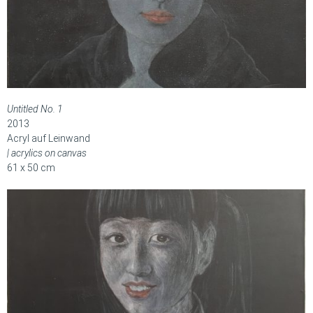
Untitled No. 1
2013
Acryl auf Leinwand
| acrylics on canvas
61 x 50 cm