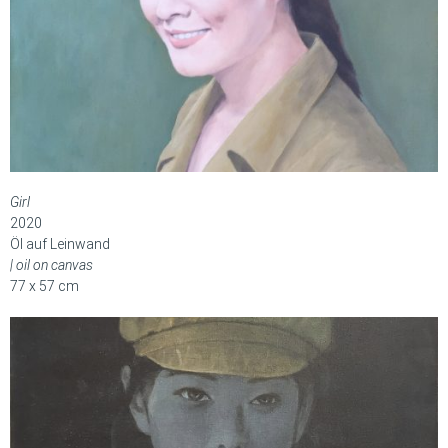
Girl
2020
Öl auf Leinwand
| oil on canvas
77 x 57 cm