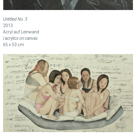
Untitled No. 3
2013
Acryl auf Leinwand
| acrylics on canvas
65 x 53 cm