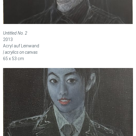
Untitled No. 2
2013
Acryl auf Leinwand
| acrylics on canvas
65 x 53 cm