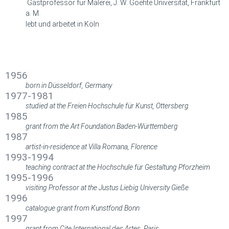
Gastprofessor für Malerei, J. W. Goehte Universität, Frankfurt
a. M.
lebt und arbeitet in Köln
BIOGRAFIE
BIOGRAPHY
1956
born in Düsseldorf, Germany
1977-1981
studied at the Freien Hochschule für Kunst, Ottersberg
1985
grant from the Art Foundation Baden-Württemberg
1987
artist-in-residence at Villa Romana, Florence
1993-1994
teaching contract at the Hochschule für Gestaltung Pforzheim
1995-1996
visiting Professor at the Justus Liebig University Gieße
1996
catalogue grant from Kunstfond Bonn
1997
grant from Cite International des Artes, Paris