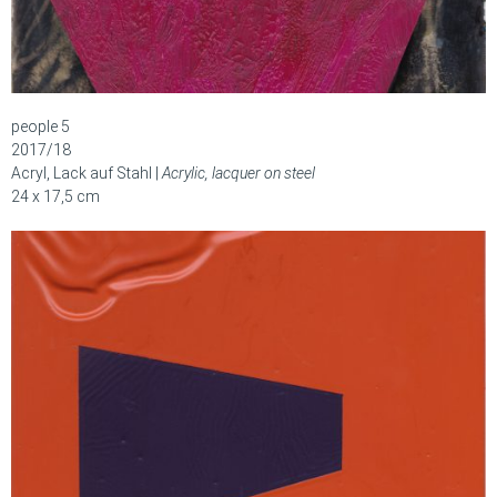
people 5
2017/18
Acryl, Lack auf Stahl |
Acrylic, lacquer on steel
24 x 17,5 cm