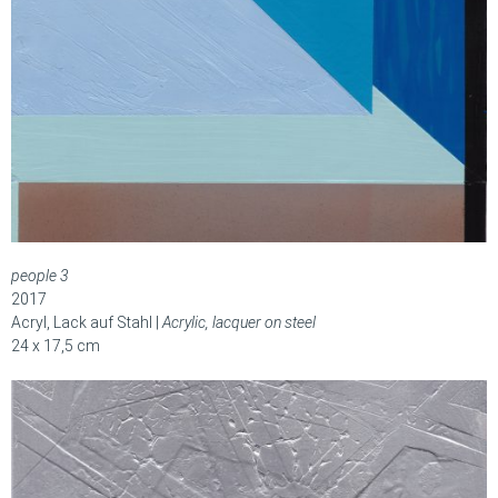
people 3
2017
Acryl, Lack auf Stahl |
Acrylic, lacquer on steel
24 x 17,5 cm