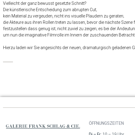
Vielleicht der ganz bewusst gesetzte Schnitt?
Die künstlerische Entscheidung zum abrupten Cut;
kein Material zu vergeuden, nicht ins visuelle Plaudern zu geraten;
die Akteure aus ihren Rollen treten zu lassen, bevor die nächste Szene f
festzustellen dass genug ist;
nicht zuviel zu zeigen; es bei der Andeutu
um nun die imaginative Filmrolle im Innern der zuschauenden Betracht
Hierzu laden wir Sie angesichts der neuen, dramaturgisch geladenen 
ÖFFNUNGSZEITEN
Di – Fr:
10 – 19 Uhr