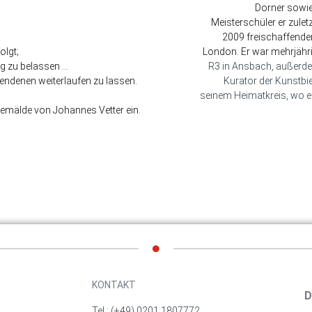
Dorner sowie
Meisterschüler er zuletz
2009 freischaffenden
olgt;
London. Er war mehrjähr
ng zu belassen …
R3 in Ansbach, außer
endenen weiterlaufen zu lassen.
Kurator der Kunst
seinem Heimatkreis, wo er
Gemälde von Johannes Vetter ein.
KONTAKT
D
Tel.: (+49) 0201 1807772