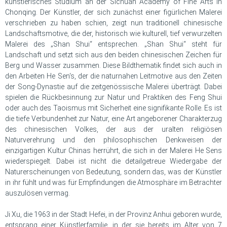
künstlerisches Studium an der Sichuan Academy of Fine Arts in
Chonqing. Der Künstler, der sich zunächst einer figürlichen Malerei
verschrieben zu haben schien, zeigt nun traditionell chinesische
Landschaftsmotive, die der, historisch wie kulturell, tief verwurzelten
Malerei des „Shan Shui“ entsprechen. „Shan Shui“ steht für
Landschaft und setzt sich aus den beiden chinesischen Zeichen für
Berg und Wasser zusammen. Diese Bildthematik findet sich auch in
den Arbeiten He Sen‘s, der die naturnahen Leitmotive aus den Zeiten
der Song-Dynastie auf die zeitgenössische Malerei überträgt. Dabei
spielen die Rückbesinnung zur Natur und Praktiken des Feng Shui
oder auch des Taoismus mit Sicherheit eine signifikante Rolle. Es ist
die tiefe Verbundenheit zur Natur, eine Art angeborener Charakterzug
des chinesischen Volkes, der aus der uralten religiösen
Naturverehrung und den philosophischen Denkweisen der
einzigartigen Kultur Chinas herrührt, die sich in der Malerei He Sens
wiederspiegelt. Dabei ist nicht die detailgetreue Wiedergabe der
Naturerscheinungen von Bedeutung, sondern das, was der Künstler
in ihr fühlt und was für Empfindungen die Atmosphäre im Betrachter
auszulösen vermag.
Ji Xu, die 1963 in der Stadt Hefei, in der Provinz Anhui geboren wurde,
entsprang einer Künstlerfamilie, in der sie bereits im Alter von 7