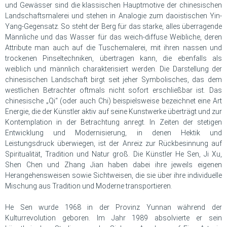
und Gewässer sind die klassischen Hauptmotive der chinesischen
Landschaftsmalerei und stehen in Analogie zum daoistischen Yin-
Yang-Gegensatz. So steht der Berg für das starke, alles überragende
Männliche und das Wasser für das weich-diffuse Weibliche, deren
Attribute man auch auf die Tuschemalerei, mit ihren nassen und
trockenen Pinseltechniken, übertragen kann, die ebenfalls als
weiblich und männlich charakterisiert werden. Die Darstellung der
chinesischen Landschaft birgt seit jeher Symbolisches, das dem
westlichen Betrachter oftmals nicht sofort erschließbar ist. Das
chinesische „Qi“ (oder auch Chi) beispielsweise bezeichnet eine Art
Energie, die der Künstler aktiv auf seine Kunstwerke überträgt und zur
Kontemplation in der Betrachtung anregt. In Zeiten der stetigen
Entwicklung und Modernisierung, in denen Hektik und
Leistungsdruck überwiegen, ist der Anreiz zur Rückbesinnung auf
Spiritualität, Tradition und Natur groß. Die Künstler He Sen, Ji Xu,
Shen Chen und Zhang Jian haben dabei ihre jeweils eigenen
Herangehensweisen sowie Sichtweisen, die sie über ihre individuelle
Mischung aus Tradition und Moderne transportieren.
He Sen wurde 1968 in der Provinz Yunnan während der
Kulturrevolution geboren. Im Jahr 1989 absolvierte er sein