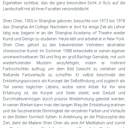
Eigenleben sichtbar, das die ganz besondere Sicht Ji Xu’s auf die
Landschaft mit all ihren Facetten versinnbildlicht.
Shen Chen, 1955 in Shanghai geboren, besuchte von 1973 bis 1978
das Shanghai Art College. Nachdem er dort für einige Zeit als Lehrer
tätig war, begann er an der Shanghai Acadamy of Theatre wieder
Kunst und Design zu studieren. Heute lebt und arbeitet er in New York.
Shen Chen gehört zu den bekanntesten Vertretern abstrakter
chinesischer Kunst. Im Sommer 1988 entwickelte er seinen eigenen
unverwechselbaren Stil und fing an großflächige Gemälde, mit sich
wiederholenden Mustern anzufertigen, indem er mehrere
Farbschichten auftrug, um dem Bild Gewicht zu verleihen und
fließende Farbverläufe zu schaffen. Er selbst beschreibt den
Entstehungsprozess als Konzept der Selbstfindung und zugleich als
Teil seines täglichen Lebens, wobei seine Arbeit für ihn eine
Erfahrung ist, die Körper und Seele stärkt, weil Geduld und
Durchhaltevermögen durch präzise Wiederholung getestet werden.
In seinen Werken kann man den langen Weg der Entstehung erahnen
und die faszinierende Stimmigkeit der einzelnen Farben und Verläufe
in den Bildern förmlich fühlen. In Anlehnung an die Philosophie des
Zen, dient die Malerei Shen Chen als eine Art Meditation und somit