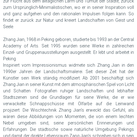
zur Flucht aus dem alltäglichen Lärm und Tumult der Städte, zurück
zum Ursprünglich-Minimalistischen, wo er in seiner Inspiration voll
und ganz aufgehen und den rationalen Impulsen folgen kann. So
findet er zurück zur Natur und kreiert Landschaften von Geist und
Seele.
Zhang Jian, 1968 in Peking geboren, studierte bis 1993 an der Central
Academy of Arts. Seit 1995 wurden seine Werke in zahlreichen
Einzel- und Gruppenausstellungen ausgestellt. Er lebt und arbeitet in
Peking.
Inspiriert vom Impressionismus widmete sich Zhang Jian in den
1990er Jahren der Landschaftsmalerei. Seit dieser Zeit hat der
Künstler sein Werk ständig modifiziert. Ab 2001 beschäftigt sich
Zhang Jian in seiner Kunst mit dem atmosphärischen Spiel von Licht
und Schatten. Fotografien ruhiger Landschaften und lebhafter
Stadtszenen sind die Grundlagen für seine Werke, die er wie
verwackelte Schnappschüsse mit Ölfarbe auf die Leinwand
projiziert. Die Wischtechnik Zhang Jian’s erweckt das Gefühl, als
wären diese Abbildungen von Momenten, die von einem leichten
Nebel umgeben sind, seine persönlichen Erinnerungen und
Erfahrungen. Die städtische sowie natürliche Umgebung Pekings
und damit der direkte Lebensraum Zang Jian‘s schreiben sich in sein