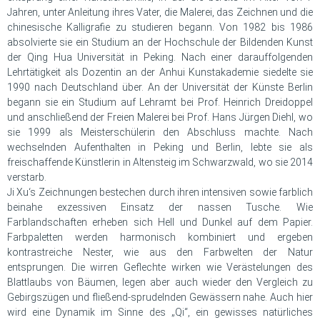
Jahren, unter Anleitung ihres Vater, die Malerei, das Zeichnen und die
chinesische Kalligrafie zu studieren begann. Von 1982 bis 1986
absolvierte sie ein Studium an der Hochschule der Bildenden Kunst
der Qing Hua Universität in Peking. Nach einer darauffolgenden
Lehrtätigkeit als Dozentin an der Anhui Kunstakademie siedelte sie
1990 nach Deutschland über. An der Universität der Künste Berlin
begann sie ein Studium auf Lehramt bei Prof. Heinrich Dreidoppel
und anschließend der Freien Malerei bei Prof. Hans Jürgen Diehl, wo
sie 1999 als Meisterschülerin den Abschluss machte. Nach
wechselnden Aufenthalten in Peking und Berlin, lebte sie als
freischaffende Künstlerin in Altensteig im Schwarzwald, wo sie 2014
verstarb.
Ji Xu‘s Zeichnungen bestechen durch ihren intensiven sowie farblich
beinahe exzessiven Einsatz der nassen Tusche. Wie
Farblandschaften erheben sich Hell und Dunkel auf dem Papier.
Farbpaletten werden harmonisch kombiniert und ergeben
kontrastreiche Nester, wie aus den Farbwelten der Natur
entsprungen. Die wirren Geflechte wirken wie Verästelungen des
Blattlaubs von Bäumen, legen aber auch wieder den Vergleich zu
Gebirgszügen und fließend-sprudelnden Gewässern nahe. Auch hier
wird eine Dynamik im Sinne des „Qi“, ein gewisses natürliches