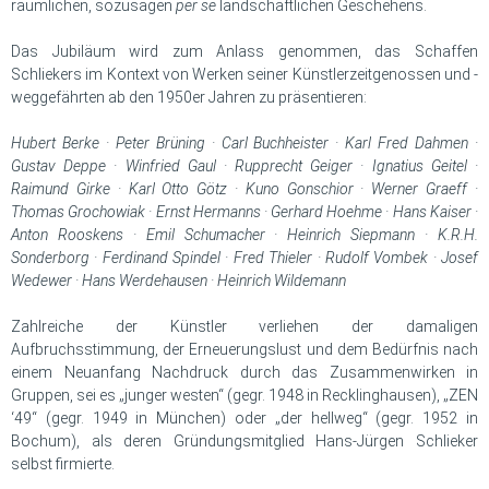
räumlichen, sozusagen
per se
landschaftlichen Geschehens.
Das Jubiläum wird zum Anlass genommen, das Schaffen
Schliekers im Kontext von Werken seiner Künstlerzeitgenossen und -
weggefährten ab den 1950er Jahren zu präsentieren:
Hubert Berke · Peter Brüning · Carl Buchheister · Karl Fred Dahmen ·
Gustav Deppe · Winfried Gaul · Rupprecht Geiger · Ignatius Geitel ·
Raimund Girke · Karl Otto Götz · Kuno Gonschior · Werner Graeff ·
Thomas Grochowiak · Ernst Hermanns · Gerhard Hoehme · Hans Kaiser ·
Anton Rooskens · Emil Schumacher · Heinrich Siepmann · K.R.H.
Sonderborg · Ferdinand Spindel · Fred Thieler · Rudolf Vombek · Josef
Wedewer · Hans Werdehausen · Heinrich Wildemann
Zahlreiche der Künstler verliehen der damaligen
Aufbruchsstimmung, der Erneuerungslust und dem Bedürfnis nach
einem Neuanfang Nachdruck durch das Zusammenwirken in
Gruppen, sei es „junger westen“ (gegr. 1948 in Recklinghausen), „ZEN
‘49“ (gegr. 1949 in München) oder „der hellweg“ (gegr. 1952 in
Bochum), als deren Gründungsmitglied Hans-Jürgen Schlieker
selbst firmierte.