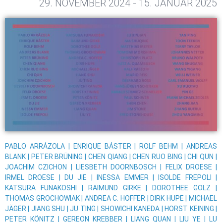
29. NOVEMBER 2024 - 15. JANUAR 2025
PABLO ARRÁZOLA | ENRIQUE BÁSTER | ROLF BEHM | ANDREAS
BLANK | PETER BRÜNING | CHEN QIANG | CHEN RUO BING | CHI QUN |
JOACHIM CZICHON | LIESBETH DOORNBOSCH | FELIX DROESE |
IRMEL DROESE | DU JIE | INESSA EMMER | ISOLDE FREPOLI |
KATSURA FUNAKOSHI | RAIMUND GIRKE | DOROTHEE GOLZ |
THOMAS GROCHOWIAK | ANDREA C. HOFFER | DIRK HUPE | MICHAEL
JÄGER | JIANG SHU | JU TING | SHOWICHI KANEDA | HORST KEINING |
PETER KÖNITZ | GEREON KREBBER | LIANG QUAN | LIU YE | LU