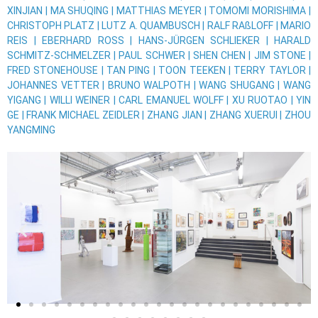
XINJIAN | MA SHUQING | MATTHIAS MEYER | TOMOMI MORISHIMA |
CHRISTOPH PLATZ | LUTZ A. QUAMBUSCH | RALF RAßLOFF | MARIO
REIS | EBERHARD ROSS | HANS-JÜRGEN SCHLIEKER | HARALD
SCHMITZ-SCHMELZER | PAUL SCHWER | SHEN CHEN | JIM STONE |
FRED STONEHOUSE | TAN PING | TOON TEEKEN | TERRY TAYLOR |
JOHANNES VETTER | BRUNO WALPOTH | WANG SHUGANG | WANG
YIGANG | WILLI WEINER | CARL EMANUEL WOLFF | XU RUOTAO | YIN
GE | FRANK MICHAEL ZEIDLER | ZHANG JIAN | ZHANG XUERUI | ZHOU
YANGMING